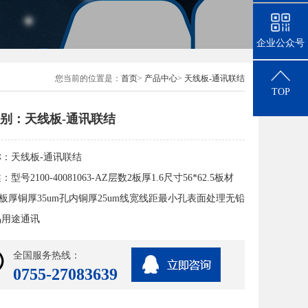
企业公众号
您当前的位置是：
首页
>
产品中心
>
天线板-通讯联结
TOP
别：天线板-通讯联结
称：
天线板-通讯联结
述：
型号2100-40081063-AZ层数2板厚1.6尺寸56*62.5板材
160板厚铜厚35um孔内铜厚25um线宽线距最小孔表面处理无铅
品用途通讯
全国服务热线：
0755-27083639