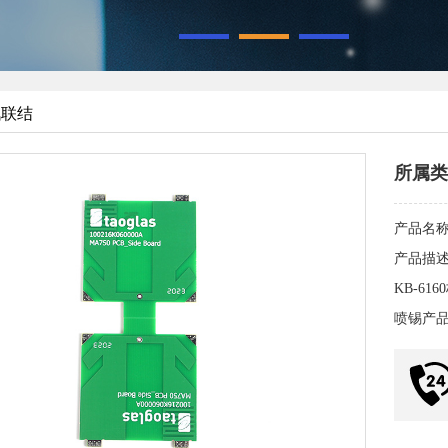
1
2
3
讯联结
所属类
产品名
产品描
KB-6
喷锡产